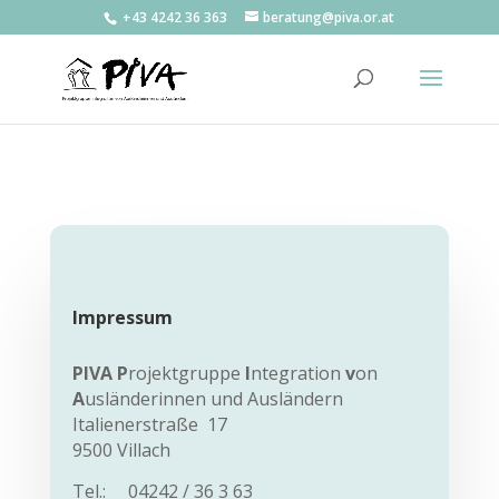
+43 4242 36 363
beratung@piva.or.at
Impressum
PIVA P
rojektgruppe
I
ntegration
v
on
A
usländerinnen und Ausländern
Italienerstraße 17
9500 Villach
Tel.: 04242 / 36 3 63