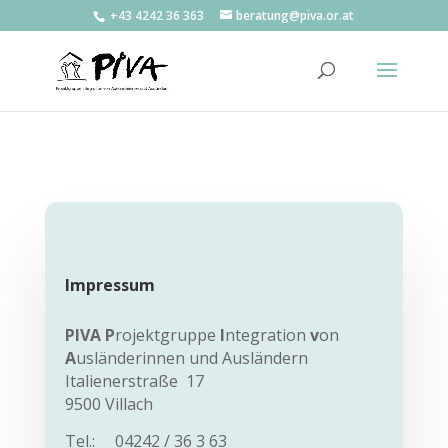
+43 4242 36 363
beratung@piva.or.at
Impressum
PIVA P
rojektgruppe
I
ntegration
v
on
A
usländerinnen und Ausländern
Italienerstraße 17
9500 Villach
Tel.: 04242 / 36 3 63