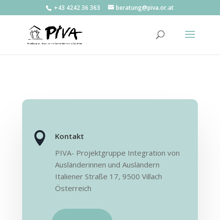
+43 4242 36 363
beratung@piva.or.at

Kontakt
PIVA- Projektgruppe Integration von
Ausländerinnen und Ausländern
Italiener Straße 17,
9500 Villach
Österreich