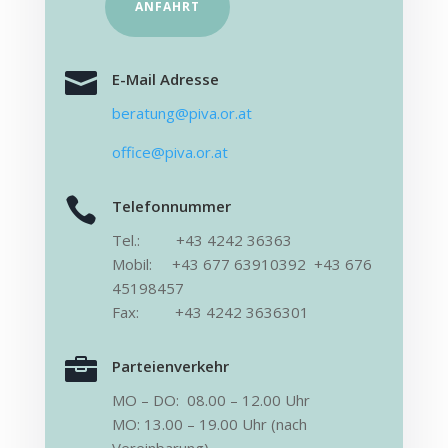
ANFAHRT

E-Mail Adresse
beratung@piva.or.at
office@piva.or.at

Telefonnummer
Tel.: +43 4242 36363
Mobil: +43
677 63910392 +43 676
45198457
Fax: +43 4242 3636301

Parteienverkehr
MO – DO: 08.00 – 12.00 Uhr
MO: 13.00 – 19.00 Uhr (nach